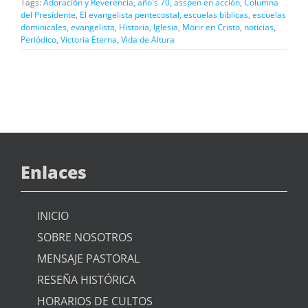
Tags:
Adoración y Reverencia
,
año`s 70
,
asspen en acción
,
Columna
del Presidente
,
El evangelista pentecostal
,
escuelas bíblicas
,
escuelas
dominicales
,
evangelista
,
Historia
,
Iglesia
,
Morir en Cristo
,
noticias
,
Periódico
,
Victoria Eterna
,
Vida de Altura
Enlaces
INICIO
SOBRE NOSOTROS
MENSAJE PASTORAL
RESEÑA HISTÓRICA
HORARIOS DE CULTOS