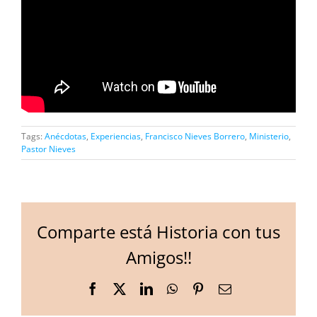
Tags:
Anécdotas
,
Experiencias
,
Francisco Nieves Borrero
,
Ministerio
,
Pastor Nieves
Comparte está Historia con tus
Amigos!!
Facebook
X
LinkedIn
WhatsApp
Pinterest
Email