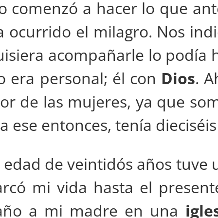
jo comenzó a hacer lo que an
ocurrido el milagro. Nos ind
isiera acompañarle lo podía ha
 era personal; él con
Dios
. A
 de las mujeres, ya que som
a ese entonces, tenía dieciséi
a edad de veintidós años tuve
có mi vida hasta el present
paño a mi madre en una
igle