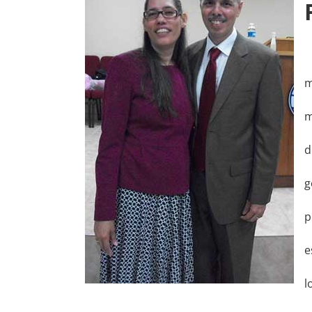
m
m
d
g
p
e
l