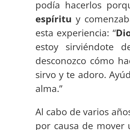
podía hacerlos porq
espíritu
y comenzaba
esta experiencia: “
Di
estoy sirviéndote d
desconozco cómo hac
sirvo y te adoro. Ayú
alma.”
Al cabo de varios añ
por causa de mover 