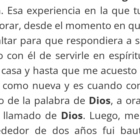
h
. Esa experiencia en la que tu
lorar, desde el momento en q
 altar para que respondiera a
con él de servirle en espírit
 casa y hasta que me acuest
ía como nueva y es cuando co
io de la palabra de
Dios
, a or
l llamado de
Dios
. Luego, me
ededor de dos años fui bau